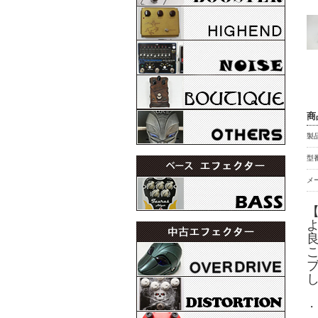
フ
商
製
型番
メ
・