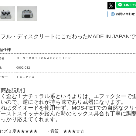
ル・ディスクリートにこだわったMADE IN JAPANで
品仕様
品名:
ＤＩＳＴＯＲＴＩＯＮ＆ＢＯＯＳＴＥＲ
:
0002-032
ーカー:
ＥＸ－Ｐｒｏ
【商品説明】
よく歪む！ナチュラル系というよりは、エフェクターで
良いので、逆にそれが持ち味であり武器になります。
これはダイオードを使用せず、MOS-FETでの自然なク
ブーストスイッチを踏んだ時のミックス具合も丁寧に調
しっかり応えてくれます。
ヒズミ度★★★★★ ・音質 ★★★☆☆