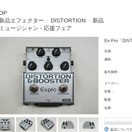
OP
新品エフェクター
DISTORTION
新品
ミュージシャン・応援フェア
Ex-Pro「DIS
定価:
価格:
販売期間：
メーカー：
型番：
数量:
在庫:
返品について