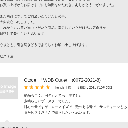
お買い上げからお届けまでにお時間をいただき、ありがとうございました。
また商品についてご満足いただけたとの事、
大変安心いたしました。
これからもお買い物いただいた商品に満足していただけるお店作りを
目指して参りたいと思います。
今後とも、引き続きどうぞよろしくお願い申し上げます。
ヒズミ屋
Otodel 「WDB Outlet」(0072-2021-3)
kenbishi 様
投稿日：2021年10月05日
納品も早く、梱包もとても丁寧でした。
素晴らしいブースターでした。
肝心の音ですが、ローノイズで、艶のある音で、サスティーンもあ
またヒズミ屋さんで購入したいと思います。