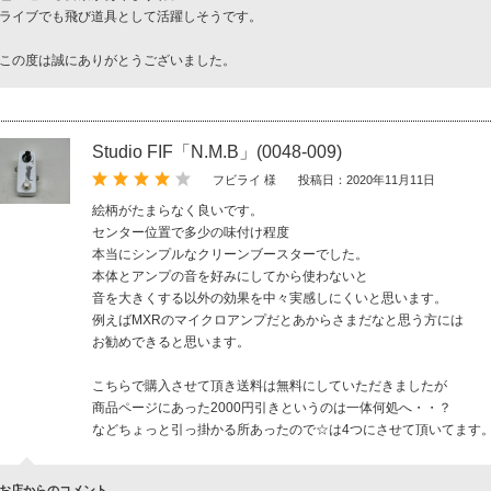
ライブでも飛び道具として活躍しそうです。
この度は誠にありがとうございました。
Studio FIF「N.M.B」(0048-009)
フビライ 様
投稿日：2020年11月11日
絵柄がたまらなく良いです。
センター位置で多少の味付け程度
本当にシンプルなクリーンブースターでした。
本体とアンプの音を好みにしてから使わないと
音を大きくする以外の効果を中々実感しにくいと思います。
例えばMXRのマイクロアンプだとあからさまだなと思う方には
お勧めできると思います。
こちらで購入させて頂き送料は無料にしていただきましたが
商品ページにあった2000円引きというのは一体何処へ・・？
などちょっと引っ掛かる所あったので☆は4つにさせて頂いてます
お店からのコメント