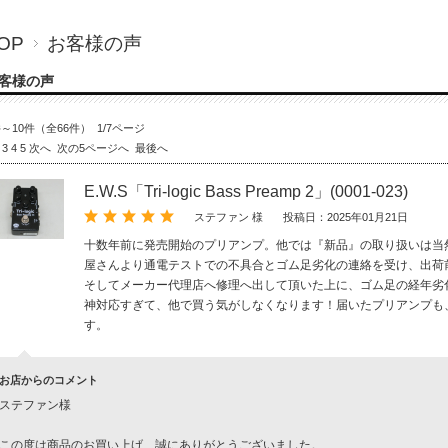
OP
お客様の声
客様の声
件～10件（全66件） 1/7ページ
3
4
5
次へ
次の5ページへ
最後へ
E.W.S「Tri-logic Bass Preamp 2」(0001-023)
ステファン 様
投稿日：2025年01月21日
十数年前に発売開始のプリアンプ。他では『新品』の取り扱いは当
屋さんより通電テストでの不具合とゴム足劣化の連絡を受け、出荷
そしてメーカー代理店へ修理へ出して頂いた上に、ゴム足の経年劣
神対応すぎて、他で買う気がしなくなります！届いたプリアンプも
す。
お店からのコメント
ステファン様
この度は商品のお買い上げ、誠にありがとうございました。