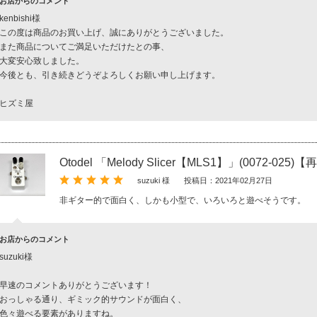
お店からのコメント
kenbishi様
この度は商品のお買い上げ、誠にありがとうございました。
また商品についてご満足いただけたとの事、
大変安心致しました。
今後とも、引き続きどうぞよろしくお願い申し上げます。
ヒズミ屋
Otodel 「Melody Slicer【MLS1】」(0072-025)【
suzuki 様
投稿日：2021年02月27日
非ギター的で面白く、しかも小型で、いろいろと遊べそうです。
お店からのコメント
suzuki様
早速のコメントありがとうございます！
おっしゃる通り、ギミック的サウンドが面白く、
色々遊べる要素がありますね。