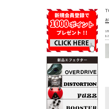
T
お
1
1
2