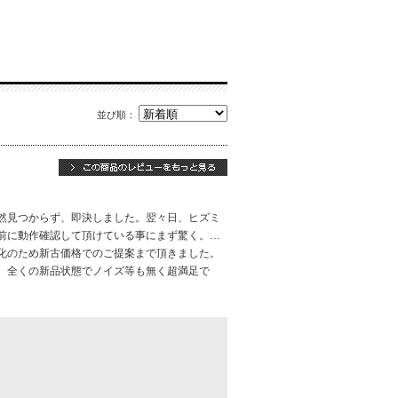
並び順：
然見つからず、即決しました。翌々日、ヒズミ
前に動作確認して頂けている事にまず驚く。…
化のため新古価格でのご提案まで頂きました。
、全くの新品状態でノイズ等も無く超満足で